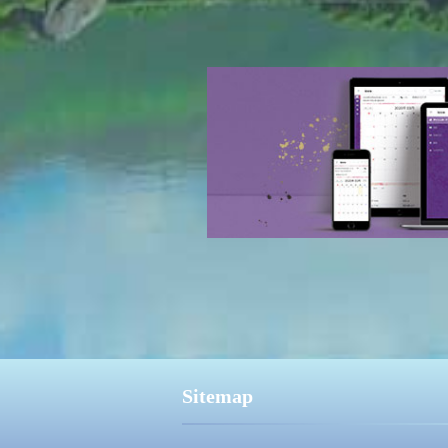
Sitemap