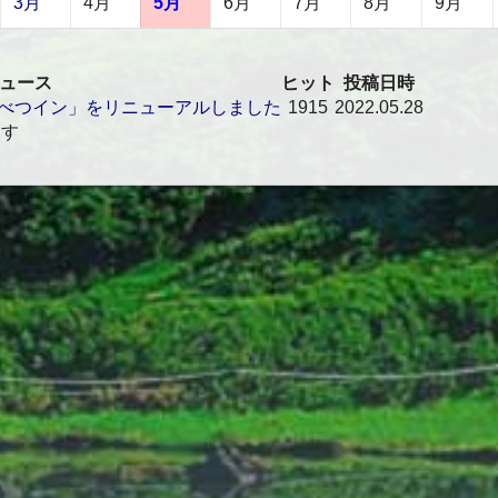
3月
4月
5月
6月
7月
8月
9月
ュース
ヒット
投稿日時
べつイン」をリニューアルしました
1915
2022.05.28
ます