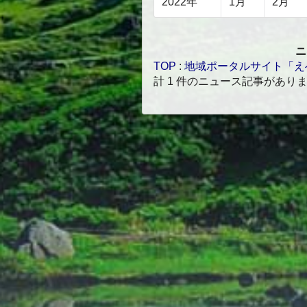
2022年
1月
2月
ニ
TOP
:
地域ポータルサイト「え
計 1 件のニュース記事があり