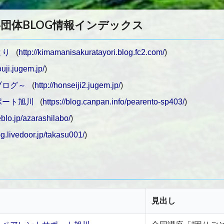
団体BLOG情報インデックス
より
(
http://kimamanisakuratayori.blog.fc2.com/
)
ouji.jugem.jp/
)
ブログ～
(
http://honseiji2.jugem.jp/
)
ポート旭川
(
https://blog.canpan.info/pearento-sp403/
)
eblo.jp/azarashilabo/
)
log.livedoor.jp/takasu001/
)
見出し