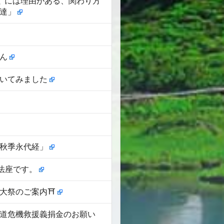
と”には理由がある、関わり方
発達」
さん
弾いてみました
「秋季永代経」
例法座です。
大祭のご案内⛩️⁡
ナ人道危機救援義捐金のお願い