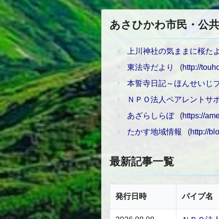
あさひかわ市民・公共
上川神社の気ままに桜た
東法寺だより
(
http://touh
本誓寺日記～ほんせいじ
ＮＰＯ法人ペアレントサ
あざらしらぼ
(
https://am
たかす地域情報
(
http://b
最新記事一覧
発行日時
パイプ名