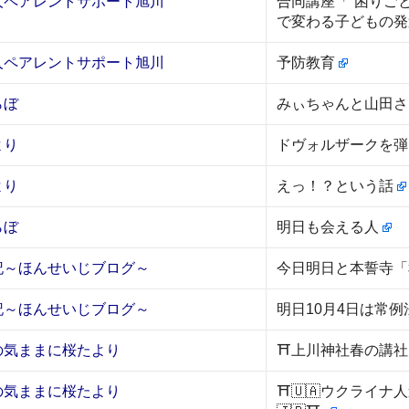
人ペアレントサポート旭川
合同講座「“困りご
で変わる子どもの
人ペアレントサポート旭川
予防教育
らぼ
みぃちゃんと山田
より
ドヴォルザークを
より
えっ！？という話
らぼ
明日も会える人
記～ほんせいじブログ～
今日明日と本誓寺
記～ほんせいじブログ～
明日10月4日は常
の気ままに桜たより
⛩️上川神社春の講社
の気ままに桜たより
⛩️🇺🇦ウクライ