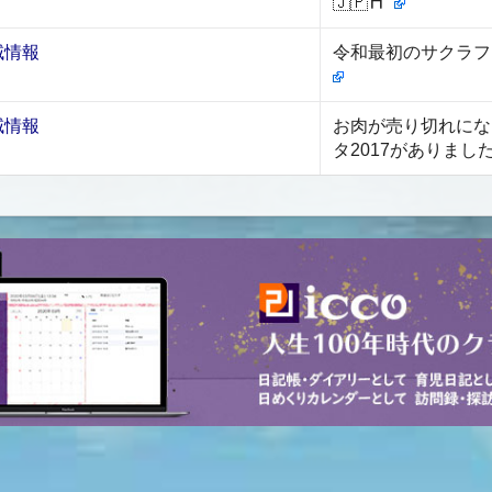
🇯🇵⛩️⁡ ⁡⁡
域情報
令和最初のサクラフ
域情報
お肉が売り切れにな
タ2017がありまし