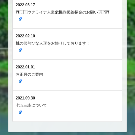
2022.03.17
⛩️🇺🇦ウクライナ人道危機救援義捐金のお願い🇯🇵⛩️⁡ ⁡⁡
2022.02.10
桃の節句ひな人形をお飾りしております！
2022.01.01
お正月のご案内
2021.09.30
七五三詣について